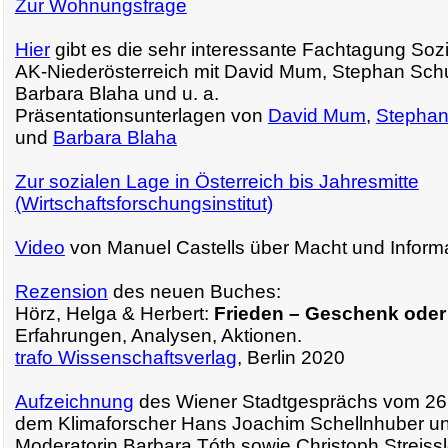
Zur Wohnungsfrage
Hier
gibt es die sehr interessante Fachtagung Sozi
AK-Niederösterreich mit David Mum, Stephan Schu
Barbara Blaha und u. a.
Präsentationsunterlagen von
David Mum
,
Stephan
und
Barbara Blaha
Zur sozialen Lage in Österreich bis Jahresmitte
(Wirtschaftsforschungsinstitut)
Video
von Manuel Castells über Macht und Inform
Rezension
des neuen Buches:
Hörz, Helga & Herbert:
Frieden – Geschenk ode
Erfahrungen, Analysen, Aktionen.
trafo Wissenschaftsverlag
, Berlin 2020
Aufzeichnung
des Wiener Stadtgesprächs vom 26.
dem Klimaforscher Hans Joachim Schellnhuber un
Moderatorin Barbara Tóth sowie Christoph Streissl