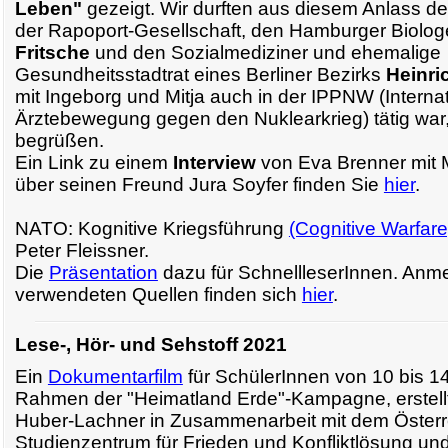
Leben"
gezeigt. Wir durften aus diesem Anlass d
der Rapoport-Gesellschaft, den Hamburger Biolo
Fritsche
und den Sozialmediziner und ehemalige
Gesundheitsstadtrat eines Berliner Bezirks
Heinri
mit Ingeborg und Mitja auch in der IPPNW (Interna
Ärztebewegung gegen den Nuklearkrieg) tätig war,
begrüßen.
Ein Link zu einem
Interview
von Eva Brenner mit M
über seinen Freund Jura Soyfer finden Sie
hier
.
NATO: Kognitive Kriegsführung
(Cognitive Warfare
Peter Fleissner.
Die
Präsentation
dazu für SchnellleserInnen. Anm
verwendeten Quellen finden sich
hier
.
Lese-, Hör- und Sehstoff 2021
Ein
Dokumentarfilm
für SchülerInnen von 10 bis 1
Rahmen der "Heimatland Erde"-Kampagne, erstell
Huber-Lachner in Zusammenarbeit mit dem Österr
Studienzentrum für Frieden und Konfliktlösung und 