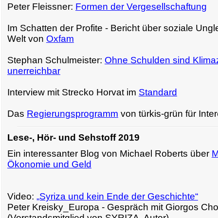
Peter Fleissner:
Formen der Vergesellschaftung
Im Schatten der Profite - Bericht über soziale Ungle
Welt von
Oxfam
Stephan Schulmeister:
Ohne Schulden sind Klimaz
unerreichbar
Interview mit Strecko Horvat im
Standard
Das
Regierungsprogramm
von türkis-grün für Inter
Lese-, Hör- und Sehstoff 2019
Ein interessanter Blog von Michael Roberts über
M
Ökonomie und Geld
Video:
„Syriza und kein Ende der Geschichte“
Peter Kreisky_Europa - Gespräch mit Giorgos Ch
(Vorstandsmitglied von SYRIZA, Autor)