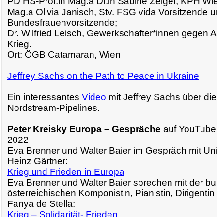
PD HS-Prof.in Mag.a Dr.in Sabine Zelger, KPH Wi
Mag.a Olivia Janisch, Stv. FSG vida Vorsitzende u
Bundesfrauenvorsitzende;
Dr. Wilfried Leisch, Gewerkschafter*innen gegen 
Krieg.
Ort: ÖGB Catamaran, Wien
Jeffrey Sachs on the Path to Peace in Ukraine
Ein interessantes
Video
mit Jeffrey Sachs über die
Nordstream-Pipelines.
Peter Kreisky Europa – Gespräche
auf YouTube,
2022
Eva Brenner und Walter Baier im Gespräch mit Univ
Heinz Gärtner:
Krieg und Frieden in Europa
Eva Brenner und Walter Baier sprechen mit der bu
österreichischen Komponistin, Pianistin, Dirigentin 
Fanya de Stella:
Krieg – Solidarität- Frieden