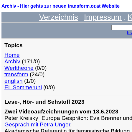
Archiv - Hier gehts zur neuen transform.or.at Website
Verzeichnis
Impressum
K
:
:
Er
Topics
Home
Archiv
(171/0)
Werttheorie
(0/0)
transform
(24/0)
english
(1/0)
EL Sommeruni
(0/0)
Lese-, Hör- und Sehstoff 2023
Zwei Videoaufzeichnungen vom 13.6.2023
Peter Kreisky_Europa Gespräch: Eva Brenner und 
Gespräch mit Petra Unger
.
Akademische Referentin für feministische Bildung u