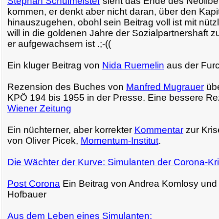
Stephan Schulmeister
sieht das Ende des Neolibe
kommen, er denkt aber nicht daran, über den Kapi
hinauszugehen, obohl sein Beitrag voll ist mit nütz
will in die goldenen Jahre der Sozialpartnershaft z
er aufgewachsern ist .;-((
Ein kluger Beitrag von
Nida Ruemelin
aus der Fur
Rezension des Buches von
Manfred Mugrauer
übe
KPÖ 194 bis 1955 in der Presse. Eine bessere Re
Wiener Zeitung
Ein nüchterner, aber korrekter
Kommentar
zur Kris
von Oliver Picek,
Momentum-Institut
.
Die Wächter der Kurve: Simulanten der Corona-Kri
Post Corona
Ein Beitrag von Andrea Komlosy un
Hofbauer
Aus dem Leben eines Simulanten: